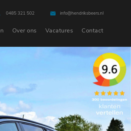
0485 321 502
info@hendriksbeers.nl
en
Over ons
Vacatures
Contact