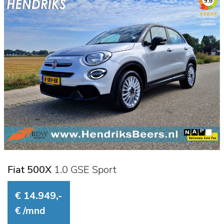
Fiat 500X
1.0 GSE Sport
€ 14.949,-
€
/mnd