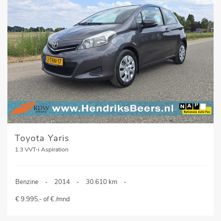
Toyota Yaris
1.3 VVT-i Aspiration
Benzine
-
2014
-
30.610 km
-
€ 9.995,- of € /mnd