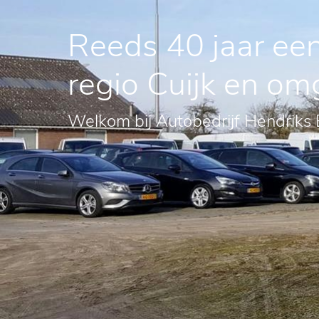
Reeds 40 jaar een
regio Cuijk en om
Welkom bij Autobedrijf Hendriks 