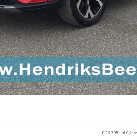
€ 23.799,- of € /mn