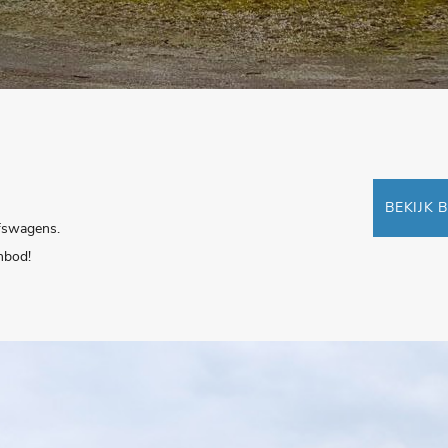
BEKIJK 
jfswagens.
anbod!