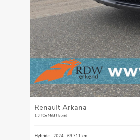
Renault Arkana
1.3 TCe Mild Hybrid
Hybride
-
2024
-
69.711 km
-