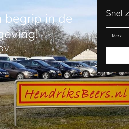
Snel 
 begrip in de
geving!
B.V.