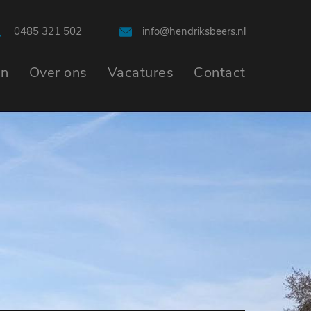
0485 321 502
info@hendriksbeers.nl
en
Over ons
Vacatures
Contact